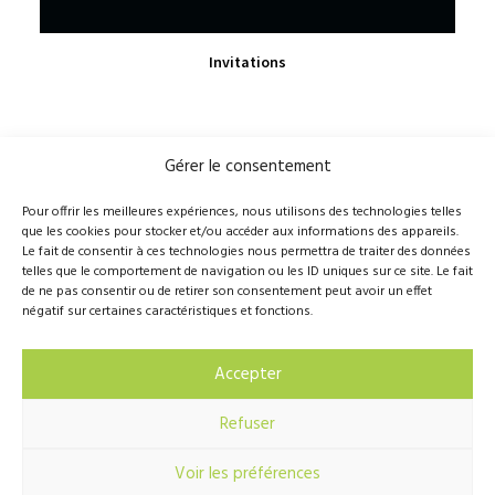
VIEW PRODUCT
Invitations
Gérer le consentement
210, rue Principale, Vallée-Jonction (Qc), G0S 3J0
Pour offrir les meilleures expériences, nous utilisons des technologies telles
que les cookies pour stocker et/ou accéder aux informations des appareils.
418 389-8899
info@novalie.ca
Le fait de consentir à ces technologies nous permettra de traiter des données
telles que le comportement de navigation ou les ID uniques sur ce site. Le fait
de ne pas consentir ou de retirer son consentement peut avoir un effet
négatif sur certaines caractéristiques et fonctions.
© 2016 Novalie Tous droits réservés –
Politique de
Accepter
confidentialité
Refuser
Voir les préférences