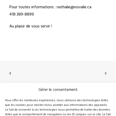
Pour toutes informations :
nathalie@novalie.ca
418 389-8899
Au plaisir de vous servir !
Gérer le consentement
210, rue Principale, Vallée-Jonction (Qc), G0S 3J0
Pour offrir les meilleures expériences, nous utilisons des technologies telles
que les cookies pour stocker et/ou accéder aux informations des appareils.
418 389-8899
info@novalie.ca
Le fait de consentir à ces technologies nous permettra de traiter des données
telles que le comportement de navigation ou les ID uniques sur ce site. Le fait