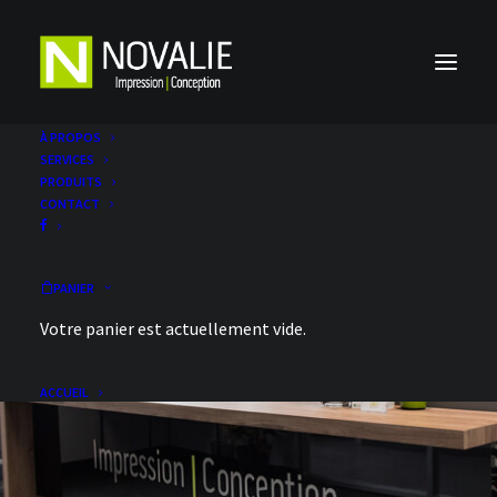
À PROPOS
SERVICES
PRODUITS
CONTACT
... des Roll-up aussi !
PANIER
Votre panier est actuellement vide.
28 MARS 2017
|
IN
NON CLASSÉ
|
BY
NOVALIE
ACCUEIL