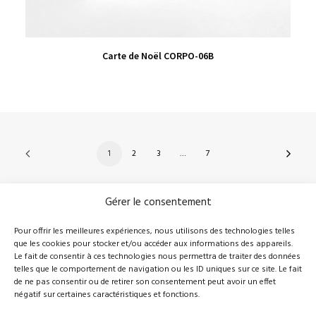
VIEW PRODUCT
Carte de Noël CORPO-06B
1
2
3
…
7
Gérer le consentement
210, rue Principale, Vallée-Jonction (Qc), G0S 3J0
Pour offrir les meilleures expériences, nous utilisons des technologies telles
que les cookies pour stocker et/ou accéder aux informations des appareils.
418 389-8899
info@novalie.ca
Le fait de consentir à ces technologies nous permettra de traiter des données
telles que le comportement de navigation ou les ID uniques sur ce site. Le fait
de ne pas consentir ou de retirer son consentement peut avoir un effet
négatif sur certaines caractéristiques et fonctions.