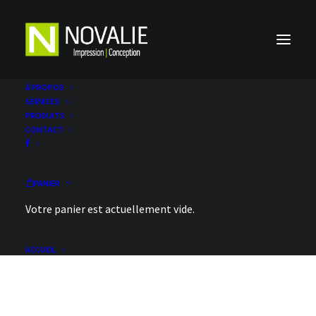
À PROPOS
SERVICES
PRODUITS
CONTACT
PANIER
Cartes de Noël –
Votre panier est actuellement vide.
CORPORATIVES
ACCUEIL