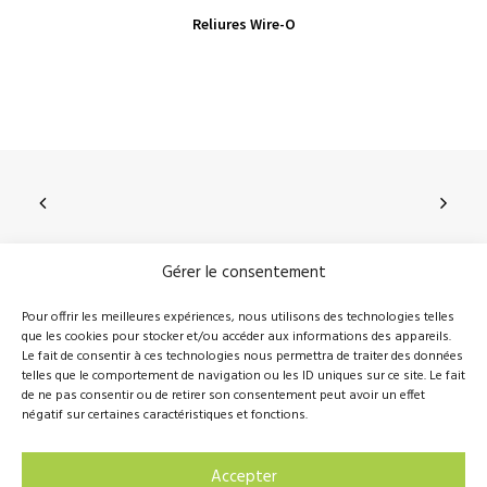
VIEW PRODUCT
Reliures Wire-O
Gérer le consentement
210, rue Principale, Vallée-Jonction (Qc), G0S 3J0
Pour offrir les meilleures expériences, nous utilisons des technologies telles
que les cookies pour stocker et/ou accéder aux informations des appareils.
418 389-8899
info@novalie.ca
Le fait de consentir à ces technologies nous permettra de traiter des données
telles que le comportement de navigation ou les ID uniques sur ce site. Le fait
de ne pas consentir ou de retirer son consentement peut avoir un effet
négatif sur certaines caractéristiques et fonctions.
© 2016 Novalie Tous droits réservés –
Politique de
Accepter
confidentialité