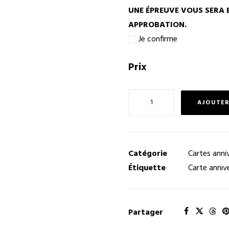
UNE ÉPREUVE VOUS SERA 
APPROBATION.
Je confirme
Prix
quantité
AJOUTER
de
Carte
anniversaire
employé
Catégorie
Cartes anni
A18
Étiquette
Carte anniv
Partager