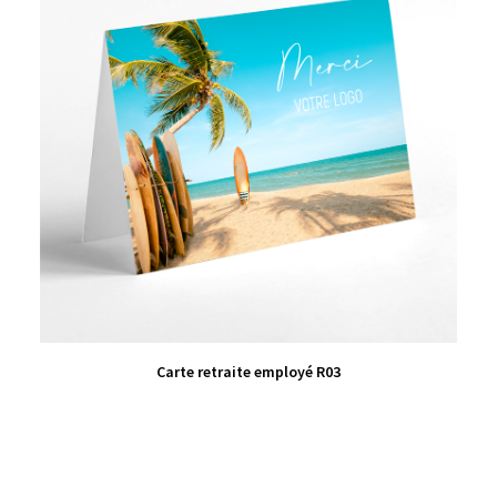
VIEW PRODUCT
Carte retraite employé R03