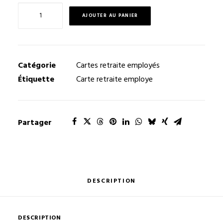
quantité
AJOUTER AU PANIER
de
Carte
retraite
employé
Catégorie
Cartes retraite employés
R05
Étiquette
Carte retraite employe
Partager
DESCRIPTION
DESCRIPTION