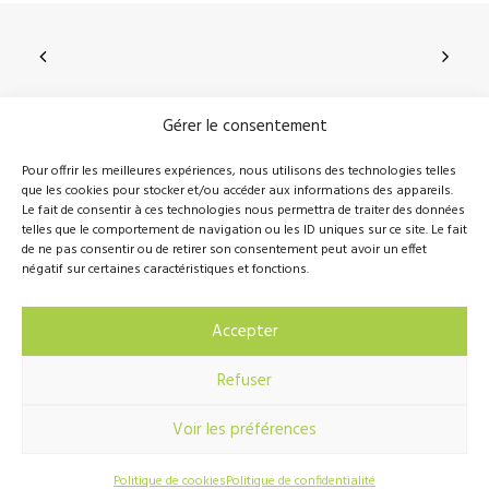
Gérer le consentement
210, rue Principale, Vallée-Jonction (Qc), G0S 3J0
Pour offrir les meilleures expériences, nous utilisons des technologies telles
que les cookies pour stocker et/ou accéder aux informations des appareils.
418 389-8899
info@novalie.ca
Le fait de consentir à ces technologies nous permettra de traiter des données
telles que le comportement de navigation ou les ID uniques sur ce site. Le fait
de ne pas consentir ou de retirer son consentement peut avoir un effet
négatif sur certaines caractéristiques et fonctions.
© 2016 Novalie Tous droits réservés –
Politique de
Accepter
confidentialité
Refuser
Voir les préférences
Réalisation
Hebertcommunication.com
Politique de cookies
Politique de confidentialité