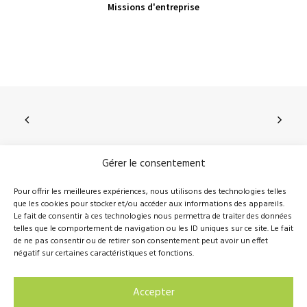
VIEW PRODUCT
Missions d'entreprise
Gérer le consentement
210, rue Principale, Vallée-Jonction (Qc), G0S 3J0
Pour offrir les meilleures expériences, nous utilisons des technologies telles
que les cookies pour stocker et/ou accéder aux informations des appareils.
418 389-8899
info@novalie.ca
Le fait de consentir à ces technologies nous permettra de traiter des données
telles que le comportement de navigation ou les ID uniques sur ce site. Le fait
de ne pas consentir ou de retirer son consentement peut avoir un effet
négatif sur certaines caractéristiques et fonctions.
© 2016 Novalie Tous droits réservés –
Politique de
Accepter
confidentialité