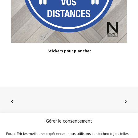
VIEW PRODUCT
Stickers pour plancher
Gérer le consentement
210, rue Principale, Vallée-Jonction (Qc), G0S 3J0
Pour offrir les meilleures expériences, nous utilisons des technologies telles