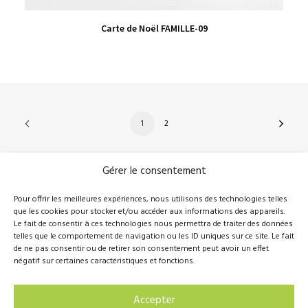
VIEW PRODUCT
Carte de Noël FAMILLE-09
1
2
Gérer le consentement
210, rue Principale, Vallée-Jonction (Qc), G0S 3J0
Pour offrir les meilleures expériences, nous utilisons des technologies telles
que les cookies pour stocker et/ou accéder aux informations des appareils.
418 389-8899
info@novalie.ca
Le fait de consentir à ces technologies nous permettra de traiter des données
telles que le comportement de navigation ou les ID uniques sur ce site. Le fait
de ne pas consentir ou de retirer son consentement peut avoir un effet
négatif sur certaines caractéristiques et fonctions.
© 2016 Novalie Tous droits réservés –
Politique de
Accepter
confidentialité