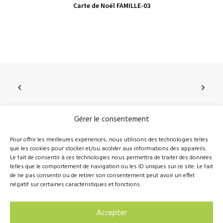
VIEW PRODUCT
Carte de Noël FAMILLE-03
Gérer le consentement
210, rue Principale, Vallée-Jonction (Qc), G0S 3J0
Pour offrir les meilleures expériences, nous utilisons des technologies telles
que les cookies pour stocker et/ou accéder aux informations des appareils.
418 389-8899
info@novalie.ca
Le fait de consentir à ces technologies nous permettra de traiter des données
telles que le comportement de navigation ou les ID uniques sur ce site. Le fait
de ne pas consentir ou de retirer son consentement peut avoir un effet
négatif sur certaines caractéristiques et fonctions.
© 2016 Novalie Tous droits réservés –
Politique de
Accepter
confidentialité