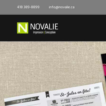
418 389-8899
info@novalie.ca