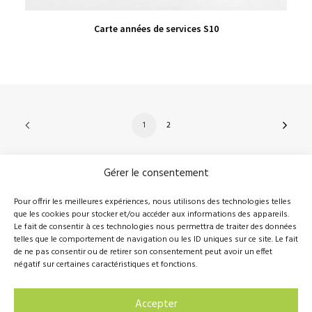
VIEW PRODUCT
Carte années de services S10
1
2
Gérer le consentement
210, rue Principale, Vallée-Jonction (Qc), G0S 3J0
Pour offrir les meilleures expériences, nous utilisons des technologies telles
que les cookies pour stocker et/ou accéder aux informations des appareils.
418 389-8899
info@novalie.ca
Le fait de consentir à ces technologies nous permettra de traiter des données
telles que le comportement de navigation ou les ID uniques sur ce site. Le fait
de ne pas consentir ou de retirer son consentement peut avoir un effet
négatif sur certaines caractéristiques et fonctions.
© 2016 Novalie Tous droits réservés –
Politique de
Accepter
confidentialité