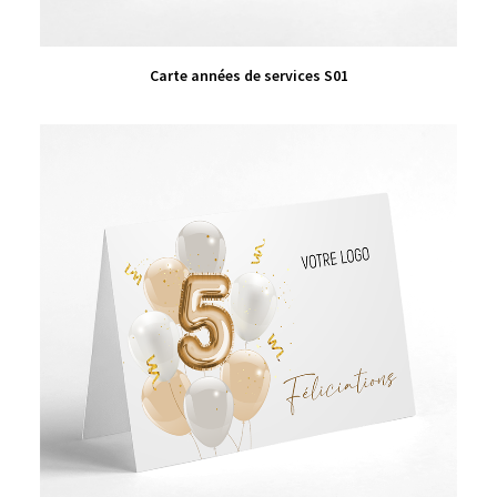
VIEW PRODUCT
Carte années de services S01