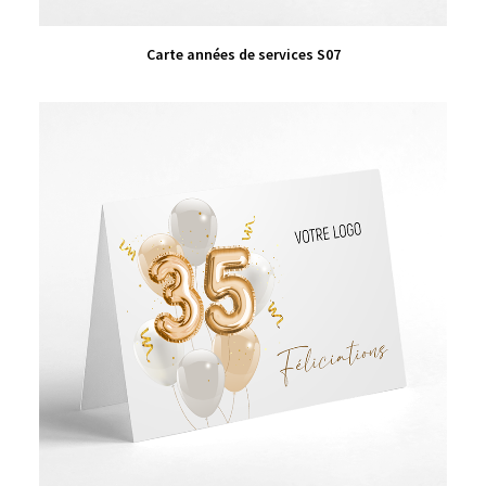
VIEW PRODUCT
Carte années de services S07