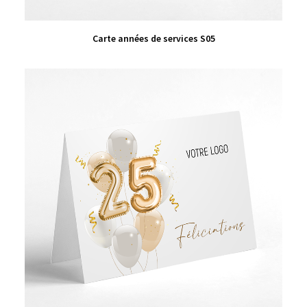
VIEW PRODUCT
Carte années de services S05