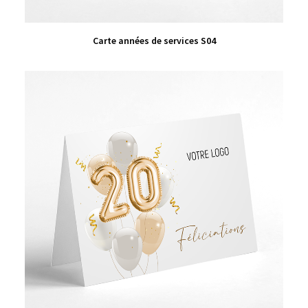
VIEW PRODUCT
Carte années de services S04