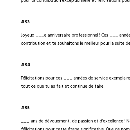
pour ta contribution exceptionnelle et félicitations po
#S3
Joyeux ___e anniversaire professionnel ! Ces ___ anné
contribution et te souhaitons le meilleur pour la suite de
#S4
Félicitations pour ces ___ années de service exemplair
tout ce que tu as fait et continue de faire.
#S5
___ ans de dévouement, de passion et d’excellence ! No
félicitations pour cette étape significative. Que de nom