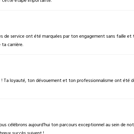
ur cette étape importante.
es de service ont été marquées par ton engagement sans faille et
 ta carrière.
e ! Ta loyauté, ton dévouement et ton professionnalisme ont été d
us célébrons aujourd’hui ton parcours exceptionnel au sein de notr
breux succès suivent !