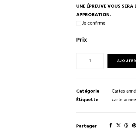
UNE ÉPREUVE VOUS SERA 
APPROBATION.
Je confirme
Prix
quantité
AJOUTER
de
Carte
années
de
Catégorie
Cartes anné
services
Étiquette
carte annee
S09
Partager