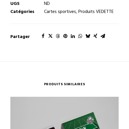
sportives
UGS
ND
-
Catégories
Cartes sportives
,
Produits VEDETTE
Modèle
04
Partager
PRODUITS SIMILAIRES