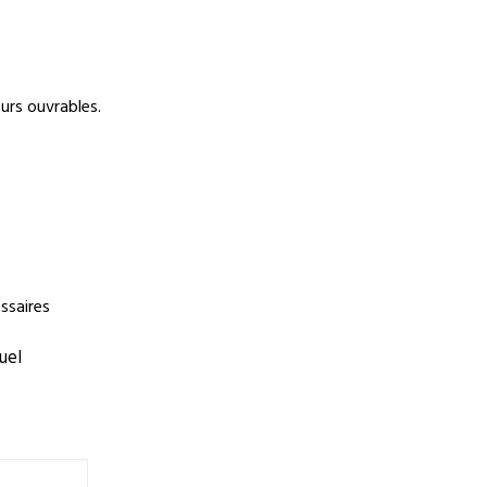
ours ouvrables.
ssaires
uel