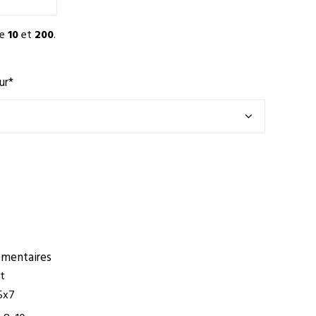
re
10
et
200
.
ur
*
émentaires
t
5x7