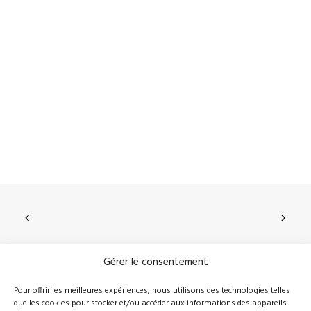
Gérer le consentement
210, rue Principale, Vallée-Jonction (Qc), G0S 3J0
Pour offrir les meilleures expériences, nous utilisons des technologies telles
que les cookies pour stocker et/ou accéder aux informations des appareils.
418 389-8899
info@novalie.ca