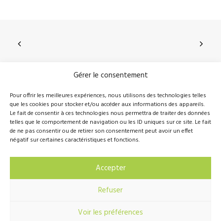
Gérer le consentement
210, rue Principale, Vallée-Jonction (Qc), G0S 3J0
Pour offrir les meilleures expériences, nous utilisons des technologies telles
que les cookies pour stocker et/ou accéder aux informations des appareils.
418 389-8899
info@novalie.ca
Le fait de consentir à ces technologies nous permettra de traiter des données
telles que le comportement de navigation ou les ID uniques sur ce site. Le fait
de ne pas consentir ou de retirer son consentement peut avoir un effet
négatif sur certaines caractéristiques et fonctions.
© 2016 Novalie Tous droits réservés –
Politique de
Accepter
confidentialité
Refuser
Voir les préférences