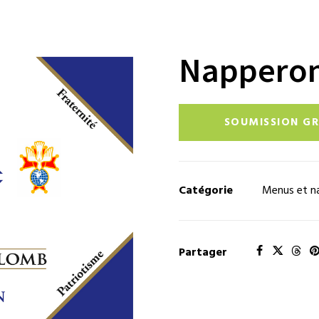
Nappero
SOUMISSION GR
Catégorie
Menus et n
Partager