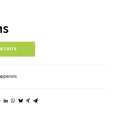
ns
ATUITE
apperons