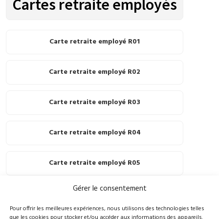
Cartes retraite employés
Carte retraite employé R01
Carte retraite employé R02
Carte retraite employé R03
Carte retraite employé R04
Carte retraite employé R05
Gérer le consentement
210, rue Principale, Vallée-Jonction (Qc), G0S 3J0
Pour offrir les meilleures expériences, nous utilisons des technologies telles
que les cookies pour stocker et/ou accéder aux informations des appareils.