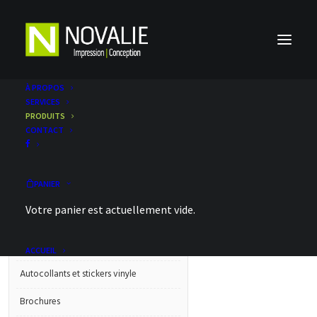
À PROPOS
SERVICES
PRODUITS
CONTACT
Catégories
Accroche porte
PANIER
Affichages et pancartes
Votre panier est actuellement vide.
Appliqués muraux et murales
Articles promotionnels
^
ACCUEIL
Autocollants et stickers vinyle
Brochures