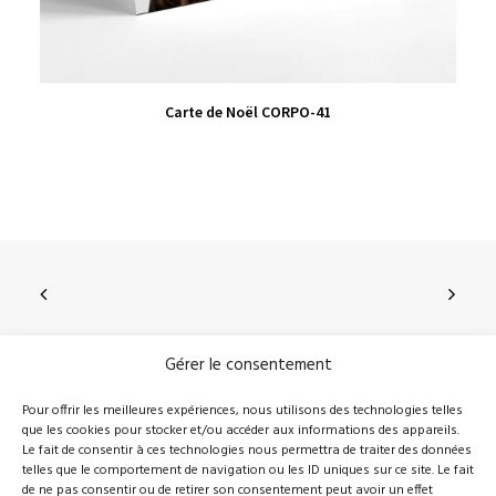
VIEW PRODUCT
Carte de Noël CORPO-41
Gérer le consentement
210, rue Principale, Vallée-Jonction (Qc), G0S 3J0
Pour offrir les meilleures expériences, nous utilisons des technologies telles
que les cookies pour stocker et/ou accéder aux informations des appareils.
418 389-8899
info@novalie.ca
Le fait de consentir à ces technologies nous permettra de traiter des données
telles que le comportement de navigation ou les ID uniques sur ce site. Le fait
de ne pas consentir ou de retirer son consentement peut avoir un effet