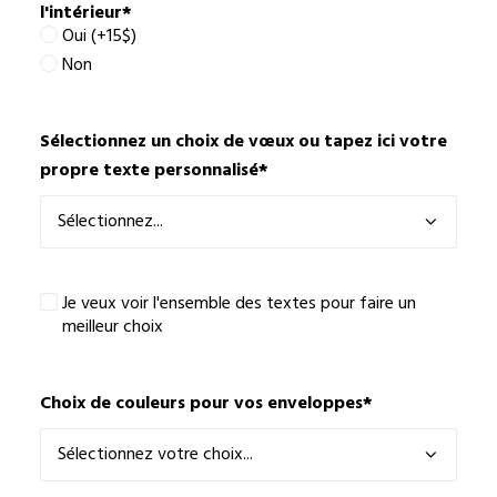
l'intérieur
*
Oui (+15$)
Non
Sélectionnez un choix de vœux ou tapez ici votre
propre texte personnalisé
*
Je
Je veux voir l'ensemble des textes pour faire un
veux
meilleur choix
voir
l'ensemble
des
Choix de couleurs pour vos enveloppes
*
textes
pour
faire
un