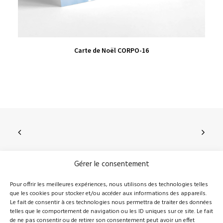
VIEW PRODUCT
Carte de Noël CORPO-16
Gérer le consentement
210, rue Principale, Vallée-Jonction (Qc), G0S 3J0
Pour offrir les meilleures expériences, nous utilisons des technologies telles
que les cookies pour stocker et/ou accéder aux informations des appareils.
418 389-8899
info@novalie.ca
Le fait de consentir à ces technologies nous permettra de traiter des données
telles que le comportement de navigation ou les ID uniques sur ce site. Le fait
de ne pas consentir ou de retirer son consentement peut avoir un effet