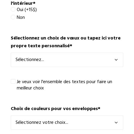
l'intérieur
*
Oui (+15$)
Non
Sélectionnez un choix de vœux ou tapez ici votre
propre texte personnalisé
*
Je
Je veux voir l'ensemble des textes pour faire un
veux
meilleur choix
voir
l'ensemble
des
Choix de couleurs pour vos enveloppes
*
textes
pour
faire
un