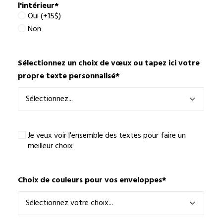
l'intérieur
*
Oui (+15$)
Non
Sélectionnez un choix de vœux ou tapez ici votre
propre texte personnalisé
*
Je
Je veux voir l'ensemble des textes pour faire un
veux
meilleur choix
voir
l'ensemble
des
Choix de couleurs pour vos enveloppes
*
textes
pour
faire
un