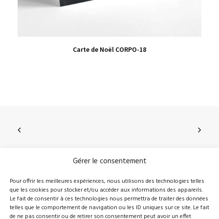
VIEW PRODUCT
Carte de Noël CORPO-18
Gérer le consentement
210, rue Principale, Vallée-Jonction (Qc), G0S 3J0
Pour offrir les meilleures expériences, nous utilisons des technologies telles
que les cookies pour stocker et/ou accéder aux informations des appareils.
418 389-8899
info@novalie.ca
Le fait de consentir à ces technologies nous permettra de traiter des données
telles que le comportement de navigation ou les ID uniques sur ce site. Le fait
de ne pas consentir ou de retirer son consentement peut avoir un effet