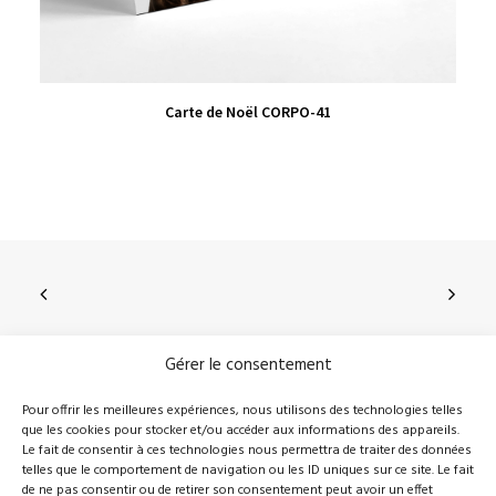
VIEW PRODUCT
Carte de Noël CORPO-41
Gérer le consentement
210, rue Principale, Vallée-Jonction (Qc), G0S 3J0
Pour offrir les meilleures expériences, nous utilisons des technologies telles
que les cookies pour stocker et/ou accéder aux informations des appareils.
418 389-8899
info@novalie.ca
Le fait de consentir à ces technologies nous permettra de traiter des données
telles que le comportement de navigation ou les ID uniques sur ce site. Le fait
de ne pas consentir ou de retirer son consentement peut avoir un effet