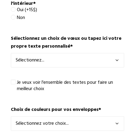
l'intérieur
*
Oui (+15$)
Non
Sélectionnez un choix de vœux ou tapez ici votre
propre texte personnalisé
*
Je
Je veux voir l'ensemble des textes pour faire un
veux
meilleur choix
voir
l'ensemble
des
Choix de couleurs pour vos enveloppes
*
textes
pour
faire
un