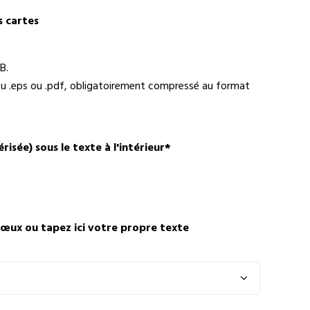
s cartes
B.
i ou .eps ou .pdf, obligatoirement compressé au format
isée) sous le texte à l'intérieur
*
vœux ou tapez ici votre propre texte