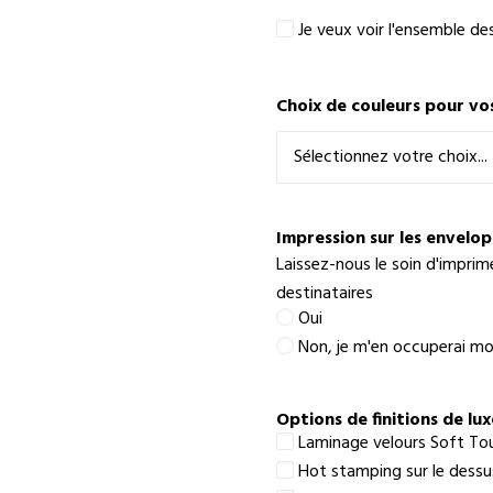
Je
Je veux voir l'ensemble de
veux
voir
l'ensemble
Choix de couleurs pour vo
des
textes
pour
faire
un
meilleur
Impression sur les envelo
choix
Laissez-nous le soin d'imprim
destinataires
Oui
Non, je m'en occuperai 
Options de finitions de lux
Laminage velours Soft To
Hot stamping sur le dessus