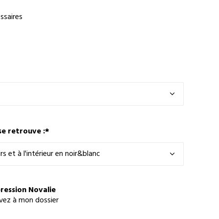
ssaires
se retrouve :
*
pression Novalie
avez à mon dossier