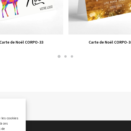
VIEW PRODUCT
VIEW PRODUCT
Carte de Noël CORPO-33
Carte de Noël CORPO-3
e les cookies
 à ces
t de