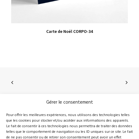
VIEW PRODUCT
Carte de Noël CORPO-34
Gérer le consentement
210, rue Principale, Vallée-Jonction (Qc), G0S 3J0
Pour offrir les meilleures expériences, nous utilisons des technologies telles
que les cookies pour stocker et/ou accéder aux informations des appareils.
418 389-8899
info@novalie.ca
Le fait de consentir à ces technologies nous permettra de traiter des données
telles que le comportement de navigation ou les ID uniques sur ce site. Le fait
de ne pas consentir ou de retirer son consentement peut avoir un effet