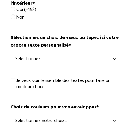
l'intérieur
*
Oui (+15$)
Non
Sélectionnez un choix de vœux ou tapez ici votre
propre texte personnalisé
*
Je
Je veux voir l'ensemble des textes pour faire un
veux
meilleur choix
voir
l'ensemble
des
Choix de couleurs pour vos enveloppes
*
textes
pour
faire
un