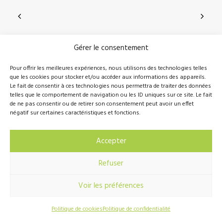
Gérer le consentement
210, rue Principale, Vallée-Jonction (Qc), G0S 3J0
Pour offrir les meilleures expériences, nous utilisons des technologies telles
que les cookies pour stocker et/ou accéder aux informations des appareils.
418 389-8899
info@novalie.ca
Le fait de consentir à ces technologies nous permettra de traiter des données
telles que le comportement de navigation ou les ID uniques sur ce site. Le fait
de ne pas consentir ou de retirer son consentement peut avoir un effet
négatif sur certaines caractéristiques et fonctions.
© 2016 Novalie Tous droits réservés –
Politique de
Accepter
confidentialité
Refuser
Voir les préférences
Réalisation
Hebertcommunication.com
Politique de cookies
Politique de confidentialité