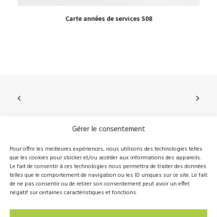
VIEW PRODUCT
Carte années de services S08
Gérer le consentement
210, rue Principale, Vallée-Jonction (Qc), G0S 3J0
Pour offrir les meilleures expériences, nous utilisons des technologies telles
que les cookies pour stocker et/ou accéder aux informations des appareils.
418 389-8899
info@novalie.ca
Le fait de consentir à ces technologies nous permettra de traiter des données
telles que le comportement de navigation ou les ID uniques sur ce site. Le fait
de ne pas consentir ou de retirer son consentement peut avoir un effet
négatif sur certaines caractéristiques et fonctions.
© 2016 Novalie Tous droits réservés –
Politique de