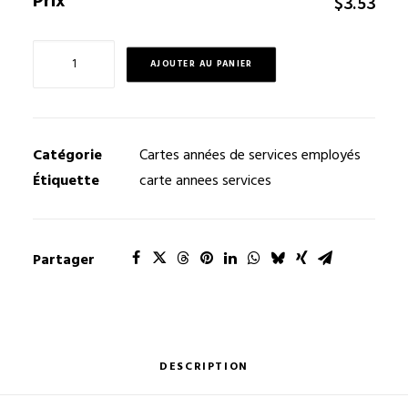
Prix
$
3.53
quantité
AJOUTER AU PANIER
de
Carte
années
de
Catégorie
Cartes années de services employés
services
Étiquette
carte annees services
S12
Partager
DESCRIPTION