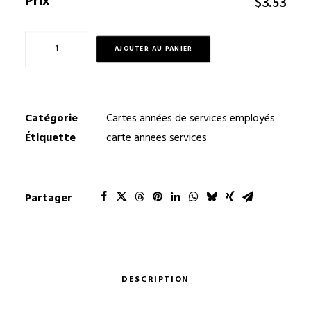
Prix
$
3.53
quantité
AJOUTER AU PANIER
de
Carte
années
de
Catégorie
Cartes années de services employés
services
Étiquette
carte annees services
S11
Partager
DESCRIPTION