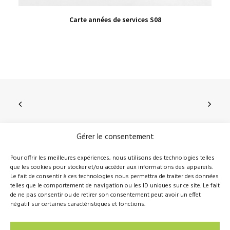
VIEW PRODUCT
Carte années de services S08
Gérer le consentement
210, rue Principale, Vallée-Jonction (Qc), G0S 3J0
Pour offrir les meilleures expériences, nous utilisons des technologies telles
que les cookies pour stocker et/ou accéder aux informations des appareils.
418 389-8899
info@novalie.ca
Le fait de consentir à ces technologies nous permettra de traiter des données
telles que le comportement de navigation ou les ID uniques sur ce site. Le fait
de ne pas consentir ou de retirer son consentement peut avoir un effet
négatif sur certaines caractéristiques et fonctions.
© 2016 Novalie Tous droits réservés –
Politique de