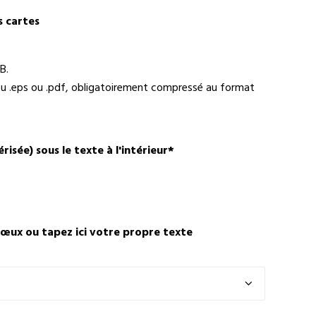
s cartes
B.
i ou .eps ou .pdf, obligatoirement compressé au format
isée) sous le texte à l'intérieur
*
vœux ou tapez ici votre propre texte