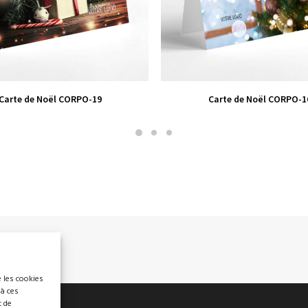
VIEW PRODUCT
VIEW PRODUCT
Carte de Noël CORPO-19
Carte de Noël CORPO-1
e les cookies
 à ces
t de