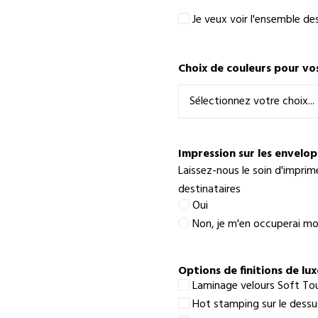
Je
Je veux voir l'ensemble de
veux
voir
l'ensemble
Choix de couleurs pour vo
des
textes
pour
faire
un
meilleur
Impression sur les envelo
choix
Laissez-nous le soin d'imprim
destinataires
Oui
Non, je m'en occuperai 
Options de finitions de lux
Laminage velours Soft To
Hot stamping sur le dessus