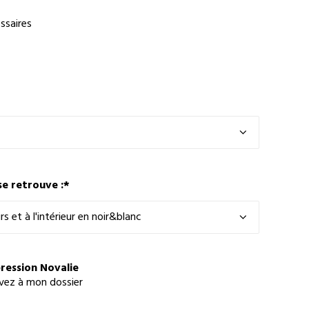
ssaires
se retrouve :
*
pression Novalie
avez à mon dossier