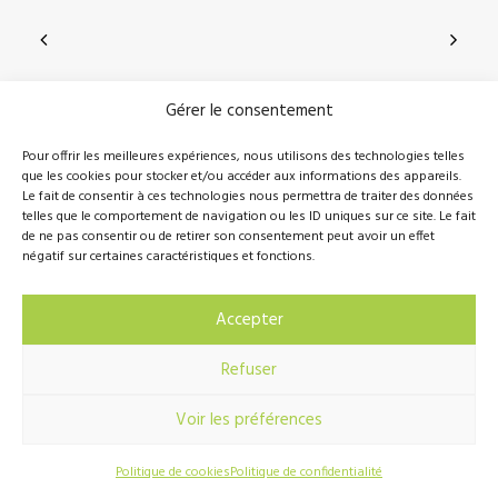
Gérer le consentement
210, rue Principale, Vallée-Jonction (Qc), G0S 3J0
Pour offrir les meilleures expériences, nous utilisons des technologies telles
que les cookies pour stocker et/ou accéder aux informations des appareils.
418 389-8899
info@novalie.ca
Le fait de consentir à ces technologies nous permettra de traiter des données
telles que le comportement de navigation ou les ID uniques sur ce site. Le fait
de ne pas consentir ou de retirer son consentement peut avoir un effet
négatif sur certaines caractéristiques et fonctions.
© 2016 Novalie Tous droits réservés –
Politique de
Accepter
confidentialité
Refuser
Voir les préférences
Réalisation
Hebertcommunication.com
Politique de cookies
Politique de confidentialité