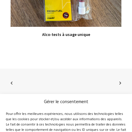
Ce
VIEW PRODUCT
Alco-tests à usage unique
produit
a
plusieurs
variations.
Les
options
peuvent
être
choisies
Gérer le consentement
sur
210, rue Principale, Vallée-Jonction (Qc), G0S 3J0
la
Pour offrir les meilleures expériences, nous utilisons des technologies telles
que les cookies pour stocker et/ou accéder aux informations des appareils.
418 389-8899
info@novalie.ca
page
Le fait de consentir à ces technologies nous permettra de traiter des données
du
telles que le comportement de navigation ou les ID uniques sur ce site. Le fait