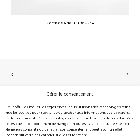
VIEW PRODUCT
Carte de Noël CORPO-34
Gérer le consentement
210, rue Principale, Vallée-Jonction (Qc), G0S 3J0
Pour offrir les meilleures expériences, nous utilisons des technologies telles
que les cookies pour stocker et/ou accéder aux informations des appareils.
418 389-8899
info@novalie.ca
Le fait de consentir à ces technologies nous permettra de traiter des données
telles que le comportement de navigation ou les ID uniques sur ce site. Le fait
de ne pas consentir ou de retirer son consentement peut avoir un effet
négatif sur certaines caractéristiques et fonctions.