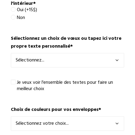
l'intérieur
*
Oui (+15$)
Non
Sélectionnez un choix de vœux ou tapez ici votre
propre texte personnalisé
*
Je
Je veux voir l'ensemble des textes pour faire un
veux
meilleur choix
voir
l'ensemble
des
Choix de couleurs pour vos enveloppes
*
textes
pour
faire
un