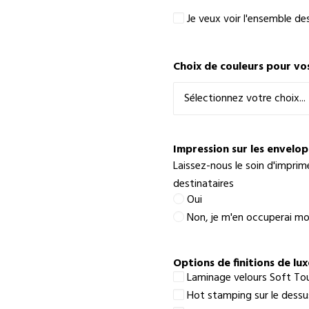
Je
Je veux voir l'ensemble de
veux
voir
l'ensemble
Choix de couleurs pour vo
des
textes
pour
faire
un
meilleur
Impression sur les envelo
choix
Laissez-nous le soin d'imprim
destinataires
Oui
Non, je m'en occuperai 
Options de finitions de lux
Laminage velours Soft To
Hot stamping sur le dessus