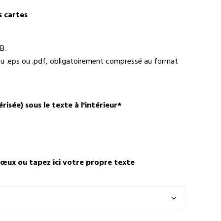
s cartes
B.
i ou .eps ou .pdf, obligatoirement compressé au format
isée) sous le texte à l'intérieur
*
vœux ou tapez ici votre propre texte