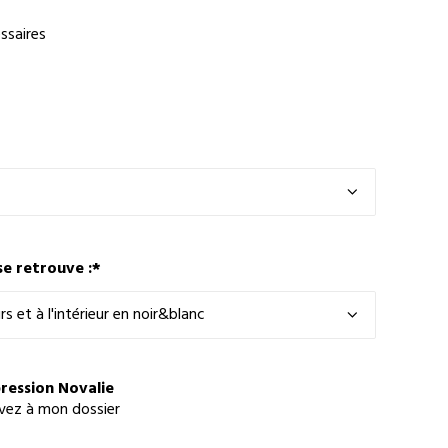
ssaires
se retrouve :
*
pression Novalie
avez à mon dossier