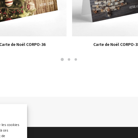
VIEW PRODUCT
VIEW PRODUCT
Carte de Noël CORPO-36
Carte de Noël CORPO-3
e les cookies
 à ces
t de